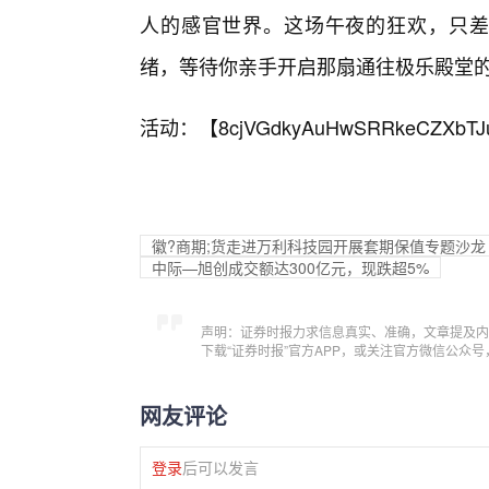
人的感官世界。这场午夜的狂欢，只差一
绪，等待你亲手开启那扇通往极乐殿堂的
活动：【
8cjVGdkyAuHwSRRkeCZXbTJ
徽?商期;货走进万利科技园开展套期保值专题沙龙
中际—旭创成交额达300亿元，现跌超5%
声明：证券时报力求信息真实、准确，文章提及内
下载“证券时报”官方APP，或关注官方微信公众
网友评论
登录
后可以发言