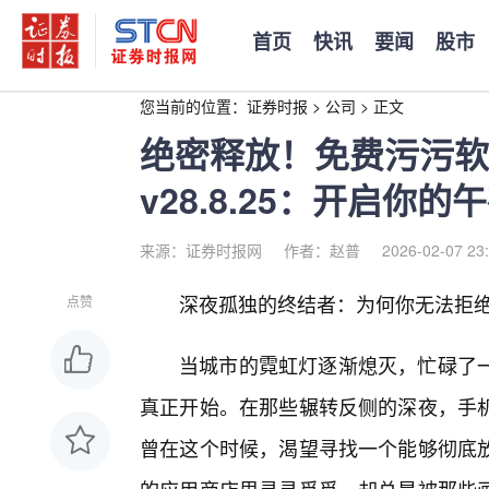
首页
快讯
要闻
股市
您当前的位置：
证券时报
>
公司
>
正文
绝密释放！免费污污软
v28.8.25：开启你
来源：证券时报网
作者：赵普
2026-02-07 23
深夜孤独的终结者：为何你无法拒绝v2
点赞
当城市的霓虹灯逐渐熄灭，忙碌了
真正开始。在那些辗转反侧的深夜，手
曾在这个时候，渴望寻找一个能够彻底